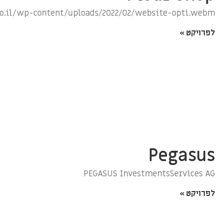
.co.il/wp-content/uploads/2022/02/website-opti.webm
לפרויקט »
Pegasus
PEGASUS InvestmentsServices AG
לפרויקט »