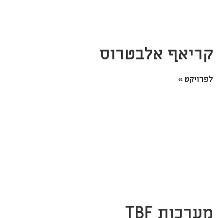
קריאף אלבטרוס
לפרויקט »
מערכות TBF