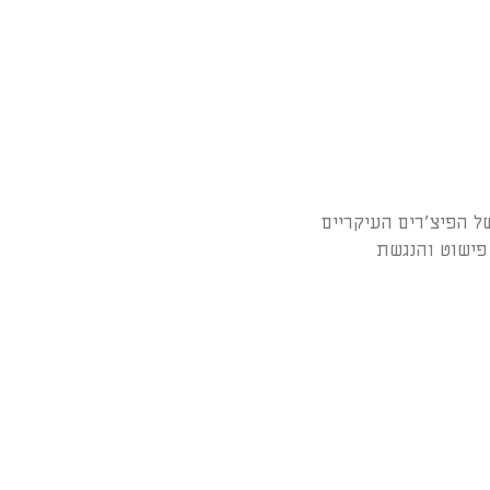
ל הפיצ׳רים העיקריים
UI/U אתגרים ומטרות פישוט והנגשת