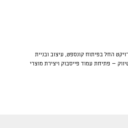
רת הביוטכנולוגיה TBF Technologies. הפרויקט החל בפיתוח קונספט, עיצוב ובניית
וק – פתיחת עמוד פייסבוק ויצירת מוצרי